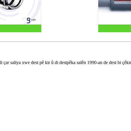
ar saliya xwe dest pê kir û di destpêka salên 1990-an de dest bi çêkir