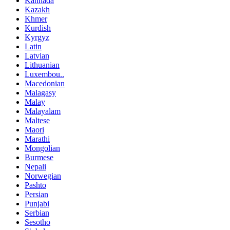
Kannada
Kazakh
Khmer
Kurdish
Kyrgyz
Latin
Latvian
Lithuanian
Luxembou..
Macedonian
Malagasy
Malay
Malayalam
Maltese
Maori
Marathi
Mongolian
Burmese
Nepali
Norwegian
Pashto
Persian
Punjabi
Serbian
Sesotho