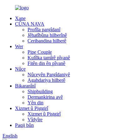
Xane
ÇÛNA NAVA
Profîla pargîdanî
Jêhatîbûna hilberînê
Ceribandina hilberê
Wer
Pipe Couple
Kulîlka tamîrê pîvanê
Fitên din ên pîvanê
Nûçe
Nûçeyên Pargîdaniyê
Agahdariya hilberê
Bikaranînî
Shipbuilding
Dermankirina avê
Yên din
Xizmet û Piştgirî
Xizmet û Piştgirî
Vîdyîre
Paqij bûn
English