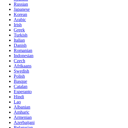
Russian
Japanese
Korean
Arabic
Irish
Greek
Turkish
Italian
Danish
Romanian
Indonesian
Czech
Afrikaans
Swedish
Polish
Basque
Catalan
Esperanto
Hindi
Lao
Albanian
Amharic
Armenian
Azerbaijani
Belarusian