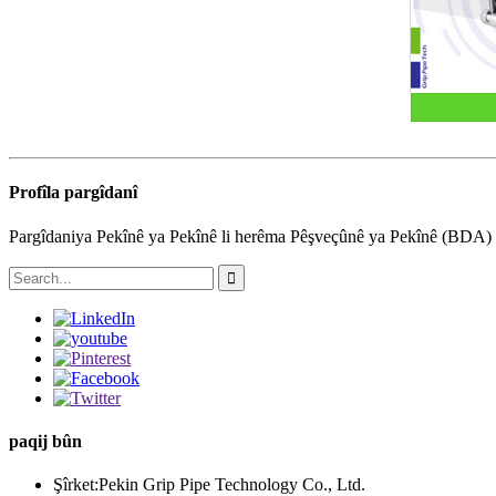
Profîla pargîdanî
Pargîdaniya Pekînê ya Pekînê li herêma Pêşveçûnê ya Pekînê (BDA) li ç
paqij bûn
Şîrket:
Pekin Grip Pipe Technology Co., Ltd.