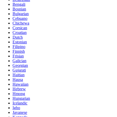
Bengali
Bosnian
Bulgarian
Cebuano
Chichewa
Corsican
Croatian
Dutch
Estonian
Filipino
Finnish
Frisian
Galician
Georgian
Gujarati
Haitian
Hausa
Hawaiian
Hebrew
Hmong
Hungarian
Icelandic
Igbo
Javanese