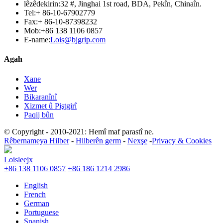
lêzêdekirin:
32 #, Jinghai 1st road, BDA, Pekîn, Chinaîn.
Tel:
+ 86-10-67902779
Fax:
+ 86-10-87398232
Mob:
+86 138 1106 0857
E-name:
Lois@bjgrip.com
Agah
Xane
Wer
Bikaranînî
Xizmet û Piştgirî
Paqij bûn
© Copyright - 2010-2021: Hemî maf parastî ne.
Rêbernameya Hilber
-
Hilberên germ
-
Nexşe
-
Privacy & Cookies
Loisleejx
+86 138 1106 0857
+86 186 1214 2986
English
French
German
Portuguese
Spanish